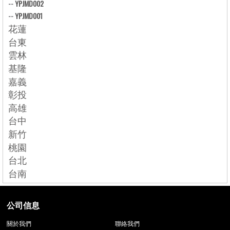
--
YPJMD002
--
YPJMD001
花蓮
台東
雲林
基隆
嘉義
彰投
高雄
台中
新竹
桃園
台北
台南
公司信息
關於我們
聯絡我們