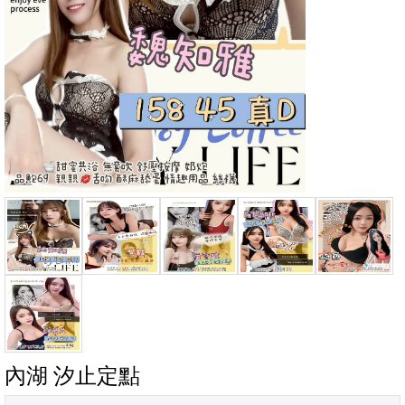
內湖 汐止定點