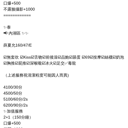
口爆+500
不露臉攝影+1000
============
✨泰
📢 內湖區 ✨✨
薛夏允160/47/E
☑️無套吹 ☑️Kiss☑️舌吻☑️前後澡☑️品鮑☑️舔蛋 ☑️69☑️按摩☑️絲襪☑️奶泡
☑️胸推☑️屁推☑️深喉嚨☑️冰火☑️足交✅毒龍
（上述服務視清潔程度可能因人而異)
4100/30分
4500/50分
5100/60分/2s
6200/90分/2s
✨加值服務
2+1（150分鐘）
口爆+500