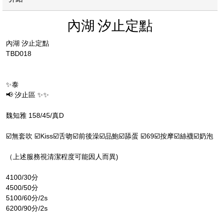
內湖 汐止定點
內湖 汐止定點
TBD018
✨泰
📢 汐止區 ✨✨
魏知雅 158/45/真D
☑️無套吹 ☑️Kiss☑️舌吻☑️前後澡☑️品鮑☑️舔蛋 ☑️69☑️按摩☑️絲襪☑️奶泡
（上述服務視清潔程度可能因人而異)
4100/30分
4500/50分
5100/60分/2s
6200/90分/2s