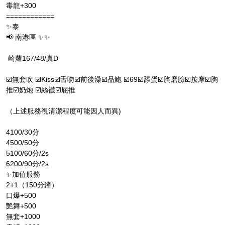
毒龍+300
============
✨泰
📢 南港區 ✨✨
崎蘿167/48/真D
☑️無套吹 ☑️Kiss☑️舌吻☑️前後澡☑️品鮑 ☑️69☑️舔蛋☑️胸磨臉☑️按摩☑️胸
推☑️奶炮 ☑️絲襪☑️屁推
（上述服務視清潔程度可能因人而異)
4100/30分
4500/50分
5100/60分/2s
6200/90分/2s
✨加值服務
2+1（150分鐘）
口爆+500
艷舞+500
無套+1000