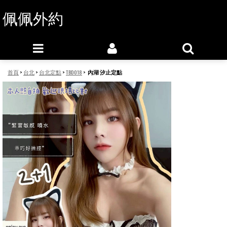
佩佩外約
首頁
>
台北
>
台北定點
>
TBD018
>
內湖 汐止定點