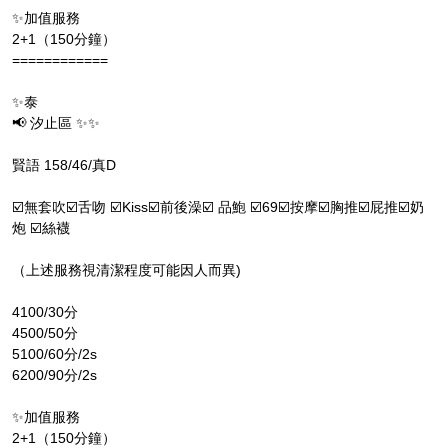
✨加值服務
2+1（150分鐘）
============
✨泰
📢 汐止區 ✨✨
賢語 158/46/真D
☑️無套吹☑️舌吻 ☑️Kiss☑️前後澡☑️ 品鮑 ☑️69☑️按摩☑️胸推☑️屁推☑️奶
炮 ☑️絲襪
（上述服務視清潔程度可能因人而異)
4100/30分
4500/50分
5100/60分/2s
6200/90分/2s
✨加值服務
2+1（150分鐘）