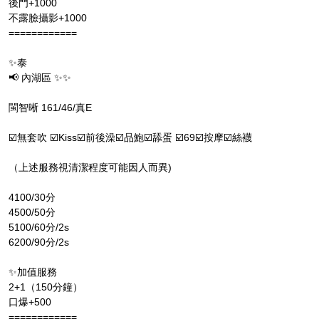
後門+1000
不露臉攝影+1000
============
✨泰
📢 內湖區 ✨✨
閩智晰 161/46/真E
☑️無套吹 ☑️Kiss☑️前後澡☑️品鮑☑️舔蛋 ☑️69☑️按摩☑️絲襪
（上述服務視清潔程度可能因人而異)
4100/30分
4500/50分
5100/60分/2s
6200/90分/2s
✨加值服務
2+1（150分鐘）
口爆+500
============