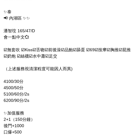
✨泰
📢 內湖區 ✨✨
潘智玟 165/47/D
會一點中文💞
☑️無套吹 ☑️Kiss☑️舌吻☑️前後澡☑️品鮑☑️舔蛋 ☑️69☑️按摩☑️胸推☑️屁推
☑️奶炮 ☑️絲襪☑️水中蕭☑️足交
（上述服務視清潔程度可能因人而異)
4100/30分
4500/50分
5100/60分/2s
6200/90分/2s
✨加值服務
2+1（150分鐘）
後門+1000
口爆+500