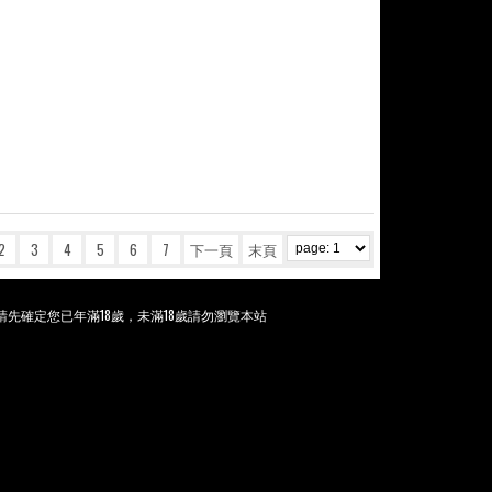
2
3
4
5
6
7
下一頁
末頁
先確定您已年滿18歲，未滿18歲請勿瀏覽本站