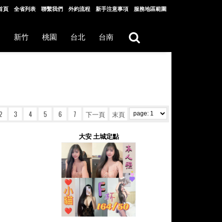
首頁
全省列表
聯繫我們
外約流程
新手注意事項
服務地區範圍
中
新竹
桃園
台北
台南
2
3
4
5
6
7
下一頁
末頁
大安 土城定點